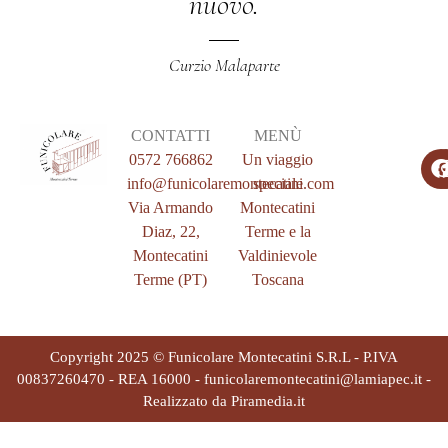
nuovo.
Curzio Malaparte
CONTATTI
MENÙ
0572 766862
Un viaggio
info@funicolaremontecatini.com
speciale
Via Armando
Montecatini
Diaz, 22,
Terme e la
Montecatini
Valdinievole
Terme (PT)
Toscana
Copyright 2025 © Funicolare Montecatini S.R.L - P.IVA
00837260470 - REA 16000 - funicolaremontecatini@lamiapec.it -
Realizzato da
Piramedia.it